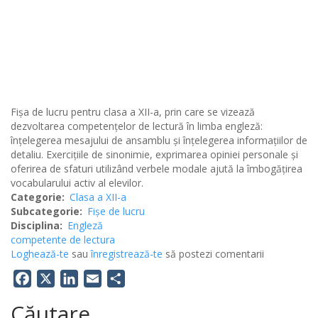
Fișa de lucru pentru clasa a XII-a, prin care se vizează
dezvoltarea competențelor de lectură în limba engleză:
înțelegerea mesajului de ansamblu și înțelegerea informațiilor de
detaliu. Exercițiile de sinonimie, exprimarea opiniei personale și
oferirea de sfaturi utilizând verbele modale ajută la îmbogățirea
vocabularului activ al elevilor.
Categorie
Clasa a XII-a
Subcategorie
Fișe de lucru
Disciplina
Engleză
competente de lectura
Loghează-te
sau
înregistrează-te
să postezi comentarii
Facebook
X
LinkedIn
Email
Share
Căutare