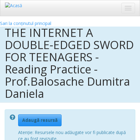
Toggl
navig
Sari la conținutul principal
THE INTERNET A
DOUBLE-EDGED SWORD
FOR TEENAGERS -
Reading Practice -
Prof.Balosache Dumitra
Daniela
Adaugă resursă
Atenție: Resursele nou adăugate vor fi publicate după
ce au fost revizuite.