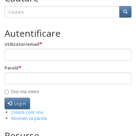
Căutare
Căuta
Autentificare
Utilizator/email
Parolă
Ține-mă minte
Log in
Crează cont nou
Resetați-vă parola
Resurse