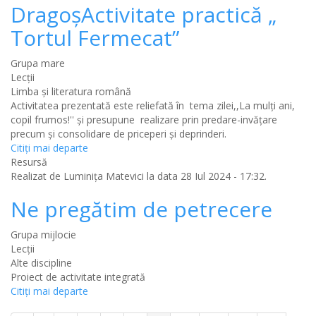
DragoșActivitate practică „
Tortul Fermecat”
Grupa mare
Lecții
Limba şi literatura română
Activitatea prezentată este reliefată în tema zilei,,La mulți ani,
copil frumos!'' și presupune realizare prin predare-invățare
precum și consolidare de priceperi și deprinderi.
Citiţi mai departe
Resursă
Realizat de
Luminița Matevici
la data 28 Iul 2024 - 17:32.
Ne pregătim de petrecere
Grupa mijlocie
Lecții
Alte discipline
Proiect de activitate integrată
Citiţi mai departe
Paginație