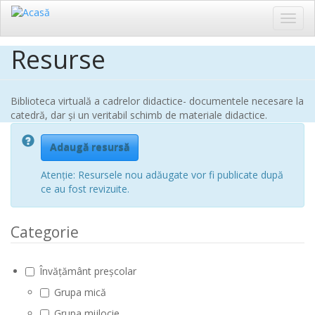
Toggl
navig
Resurse
Sari
la
conținutul
principal
Biblioteca virtuală a cadrelor didactice- documentele necesare la
catedră, dar și un veritabil schimb de materiale didactice.
Adaugă resursă
Atenție: Resursele nou adăugate vor fi publicate după
ce au fost revizuite.
Categorie
Învățământ preșcolar
Grupa mică
Grupa mijlocie