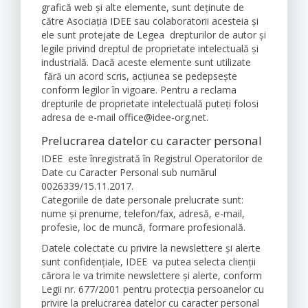
grafică web şi alte elemente, sunt deţinute de
către Asociația IDEE sau colaboratorii acesteia şi
ele sunt protejate de Legea drepturilor de autor şi
legile privind dreptul de proprietate intelectuală şi
industrială. Dacă aceste elemente sunt utilizate
fără un acord scris, acțiunea se pedepseşte
conform legilor în vigoare. Pentru a reclama
drepturile de proprietate intelectuală puteţi folosi
adresa de e-mail office@idee-org.net.
Prelucrarea datelor cu caracter personal
IDEE este înregistrată în Registrul Operatorilor de
Date cu Caracter Personal sub numărul
0026339/15.11.2017.
Categoriile de date personale prelucrate sunt:
nume şi prenume, telefon/fax, adresă, e-mail,
profesie, loc de muncă, formare profesională.
Datele colectate cu privire la newslettere şi alerte
sunt confidenţiale, IDEE va putea selecta clienţii
cărora le va trimite newslettere şi alerte, conform
Legii nr. 677/2001 pentru protecţia persoanelor cu
privire la prelucrarea datelor cu caracter personal