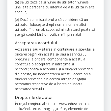
(a) să utilizeze ca și nume de utilizator numele
unei alte persoane cu intenția de a le utiliza în alte
scopuri;
(b) Dacă administratorul o să considere că un
utilizator foloseşte drept nume, numele altui
utilizator într-un alt scop, administratorul poate să
ştergă contul fără o notificare în prealabil.
Acceptarea acordului
Accesarea sau vizitarea în continuare a site-ului, a
oricărei pagini din acesta şi/ sau a serviciului,
precum şi a oricărei componente a acestuia
constituie o acceptare în întregime şi
necondiţionată a acordului şi a oricărei prevederi
din acesta, iar neacceptarea acestui acord ori a
oricărei prevederi din acesta atrage obligaţia
persoanei respective de a înceta de îndată
accesarea site-ului.
Drepturile de autor
Întregul conţinut al site-ului www.eduscoala.ro,
incluzând, texte, imagini, grafice, elemente de