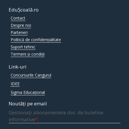
EduȘcoală.ro
Contact
Despre noi
Parteneri
Politică de confidențialitate
Suport tehnic
Termeni și condiții
Link-uri
Concursurile Cangurul
IDEE
Sigma Educațional
Noutăți pe email
Gestionați abonamentele dvs. de buletine
informative