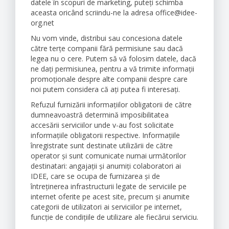
datele în scopuri de marketing, puteți schimba
aceasta oricând scriindu-ne la adresa office@idee-
org.net
Nu vom vinde, distribui sau concesiona datele
către terțe companii fără permisiune sau dacă
legea nu o cere. Putem să vă folosim datele, dacă
ne dați permisiunea, pentru a vă trimite informații
promoționale despre alte companii despre care
noi putem considera că ați putea fi interesați.
Refuzul furnizării informațiilor obligatorii de către
dumneavoastră determină imposibilitatea
accesării serviciilor unde v-au fost solicitate
informațiile obligatorii respective. Informațiile
înregistrate sunt destinate utilizării de către
operator și sunt comunicate numai următorilor
destinatari: angajații și anumiți colaboratori ai
IDEE, care se ocupa de furnizarea și de
întreținerea infrastructurii legate de serviciile pe
internet oferite pe acest site, precum și anumite
categorii de utilizatori ai serviciilor pe internet,
funcție de condițiile de utilizare ale fiecărui serviciu.