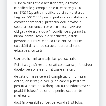
şi liberă circulaţie a acestor date, cu toate
modificările şi completările ulterioare şi OUG
nr.13/2012 pentru modificarea şi completarea
Legii nr. 506/2004 privind prelucrarea datelor cu
caracter personal şi protecţia vieţii private în
sectorul comunicaţiilor electronice IDEE are
obligaţia de a prelucra în condiţii de siguranţă şi
numai pentru scopurile specificate, datele
personale furnizate de către client. Scopurile
colectării datelor cu caracter personal sunt:
educaţie şi cultură.
Controlul informaţiilor personale
Puteți alege să restricționați colectarea și folosirea
datelor personale în următoarele feluri :
de câte ori vi se cere să completați un formular
online, observați o căsuță pe care o puteți bifa
pentru a indica dacă doriți sau nu ca informația să
poată fi folosită de oricine pentru scopuri de
marketing
dacă în prealabil ați fost de acord să să folosim