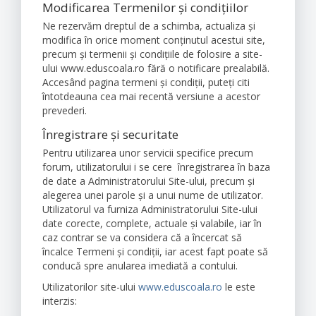
Modificarea Termenilor și condițiilor
Ne rezervăm dreptul de a schimba, actualiza şi
modifica în orice moment conţinutul acestui site,
precum şi termenii şi condiţiile de folosire a site-
ului www.eduscoala.ro fără o notificare prealabilă.
Accesând pagina termeni şi condiţii, puteţi citi
întotdeauna cea mai recentă versiune a acestor
prevederi.
Înregistrare și securitate
Pentru utilizarea unor servicii specifice precum
forum, utilizatorului i se cere înregistrarea în baza
de date a Administratorului Site-ului, precum și
alegerea unei parole și a unui nume de utilizator.
Utilizatorul va furniza Administratorului Site-ului
date corecte, complete, actuale și valabile, iar în
caz contrar se va considera că a încercat să
încalce Termeni și condiții, iar acest fapt poate să
conducă spre anularea imediată a contului.
Utilizatorilor site-ului
www.eduscoala.ro
le este
interzis: