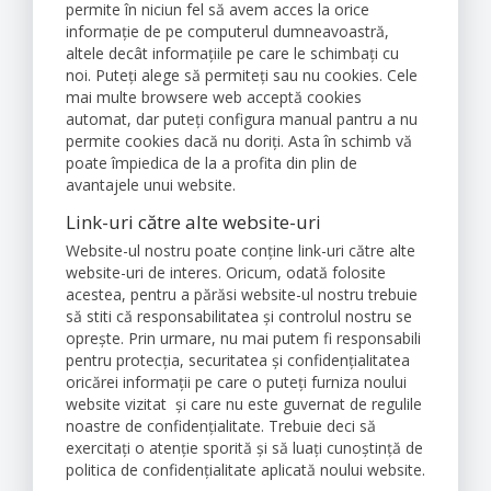
permite în niciun fel să avem acces la orice
informație de pe computerul dumneavoastră,
altele decât informațiile pe care le schimbați cu
noi. Puteți alege să permiteți sau nu cookies. Cele
mai multe browsere web acceptă cookies
automat, dar puteți configura manual pantru a nu
permite cookies dacă nu doriți. Asta în schimb vă
poate împiedica de la a profita din plin de
avantajele unui website.
Link-uri către alte website-uri
Website-ul nostru poate conține link-uri către alte
website-uri de interes. Oricum, odată folosite
acestea, pentru a părăsi website-ul nostru trebuie
să stiti că responsabilitatea și controlul nostru se
oprește. Prin urmare, nu mai putem fi responsabili
pentru protecția, securitatea și confidențialitatea
oricărei informații pe care o puteți furniza noului
website vizitat și care nu este guvernat de regulile
noastre de confidențialitate. Trebuie deci să
exercitați o atenție sporită și să luați cunoștință de
politica de confidențialitate aplicată noului website.