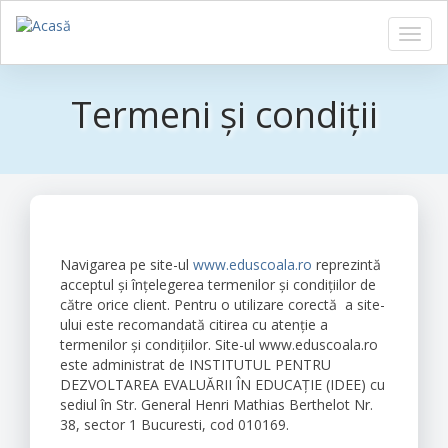
Toggl
navig
Sari
la
Termeni și condiții
conținutul
principal
Navigarea pe site-ul
www.eduscoala.ro
reprezintă
acceptul şi înţelegerea termenilor şi condiţiilor de
către orice client. Pentru o utilizare corectă a site-
ului este recomandată citirea cu atenţie a
termenilor şi condiţiilor. Site-ul www.eduscoala.ro
este administrat de INSTITUTUL PENTRU
DEZVOLTAREA EVALUĂRII ÎN EDUCAȚIE (IDEE) cu
sediul în Str. General Henri Mathias Berthelot Nr.
38, sector 1 Bucuresti, cod 010169.