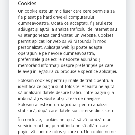
Cookies
Un cookie este un mic fișier care cere permisia să
fie plasat pe hard drive-ul computerului
dumneavoastră. Odată ce acceptați, fișierul este
adăugat și ajută la analiza traficului de internet sau
vă atenționeaza când vizitați un website. Cookies
permit aplicațiilor web să vă răspundă în mod
personalizat. Aplicația web își poate adapta
operațiunile pe nevoile dumneavoastră,
preferințele ți selecțiile nedorite adunând și
memorând informații despre preferințele pe care
le aveți în legătura cu produsele specifice aplicației.
Folosim cookies pentru jurnale de trafic pentru a
identifica ce pagini sunt folosite. Aceasta ne ajută
să analizăm datele despre traficul între pagini și a
îmbunătăți website-ul și viteza de navigare.
Folosim aceste informații doar pentru analiza
statistică, după care datele sunt sterșe din sistem.
În concluzie, cookies ne ajută să vă furnizăm un
serviciu mai bun, permițându-ne să aflăm care
pagini vă sunt de folos și care nu. Un cookie nu ne