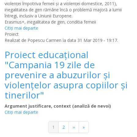
violenței împotriva femeii și a violenței domestice, 2011),
inegalitatea de gen rămâne încă o problemă majoră a lumii
întregi, inclusiv a Uniunii Europene.
Erasmus+, inegalitatea de gen, conditia femeii
Citiţi mai departe
Proiect
Realizat de
Popescu Carmen
la data 31 Mar 2019 - 19:17.
Proiect educaţional
"Campania 19 zile de
prevenire a abuzurilor şi
violenţelor asupra copiilor şi
tinerilor"
Argument justificare, context (analiză de nevoi)
Citiţi mai departe
Paginație
Pagina
1
Pagina
2
Pagina
››
Ultima
»
curentă
următoare
pagină