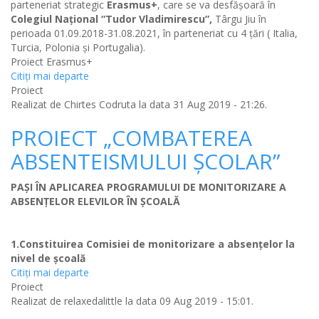
parteneriat strategic
Erasmus+
, care se va desfăşoară în
Colegiul Național “Tudor Vladimirescu”,
Târgu Jiu în
perioada 01.09.2018-31.08.2021, în parteneriat cu 4 ţări ( Italia,
Turcia, Polonia şi Portugalia).
Proiect Erasmus+
Citiţi mai departe
Proiect
Realizat de
Chirtes Codruta
la data 31 Aug 2019 - 21:26.
PROIECT „COMBATEREA
ABSENTEISMULUI ȘCOLAR”
PAŞI ÎN APLICAREA PROGRAMULUI DE MONITORIZARE A
ABSENŢELOR ELEVILOR ÎN ŞCOALĂ
1.Constituirea Comisiei de monitorizare a absenţelor la
nivel de şcoală
Citiţi mai departe
Proiect
Realizat de
relaxedalittle
la data 09 Aug 2019 - 15:01.