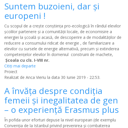
Suntem buzoieni, dar şi
europeni !
Cu scopul de a
crește conștiința pro-ecologică în rândul elevilor
școlilor partenere și a comunității locale, de economisire a
energiei la școală și acasă
, de descoperire a de modalităților de
reducere a consumului ridicat de energie , de familiarizare a
elevilor cu sursele de energie alternativă, precum și extinderea
competențelor elevilor în domeniul construirii de machete,
Şcoala cu cls. I-VIII nr.
Citiţi mai departe
Proiect
Realizat de
Anca Vieriu
la data 30 Iunie 2019 - 22:53.
A învăța despre condiția
femeii și inegalitatea de gen
– o experiență Erasmus plus
În pofida unor eforturi depuse la nivel european (de exemplu
Convenţia de la Istanbul privind prevenirea și combaterea