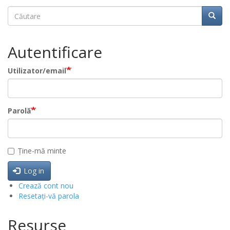
Căutare
Căuta
Căutare
Autentificare
Utilizator/email
Parolă
Ține-mă minte
Log in
Crează cont nou
Resetați-vă parola
Resurse