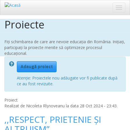
Toggl
navig
Proiecte
Sari
la
conținutul
principal
Fiți schimbarea de care are nevoie educația din România. Inițiați,
participați la proiecte menite să optimizeze procesul
educațional.
Adaugă proiect
Atenție: Proiectele nou adăugate vor fi publicate după
ce au fost revizuite.
Proiect
Realizat de
Nicoleta Rîșnoveanu
la data 28 Oct 2024 - 23:43.
,,RESPECT, PRIETENIE ȘI
ALTRUISM”