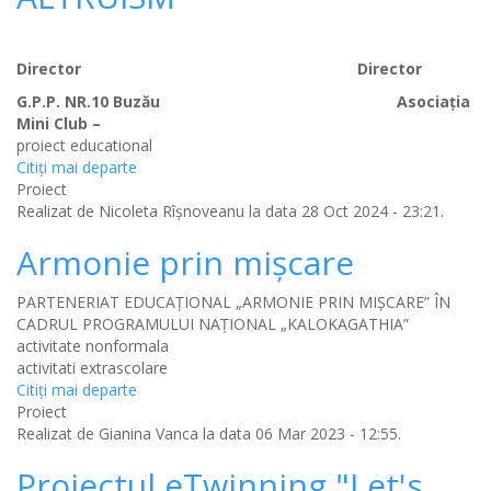
Director Director
G.P.P. NR.10 Buzău Asociația
Mini Club –
proiect educational
Citiţi mai departe
Proiect
Realizat de
Nicoleta Rîșnoveanu
la data 28 Oct 2024 - 23:21.
Armonie prin mișcare
PARTENERIAT EDUCAŢIONAL „ARMONIE PRIN MIȘCARE” ÎN
CADRUL PROGRAMULUI NAŢIONAL „KALOKAGATHIA”
activitate nonformala
activitati extrascolare
Citiţi mai departe
Proiect
Realizat de
Gianina Vanca
la data 06 Mar 2023 - 12:55.
Proiectul eTwinning "Let's