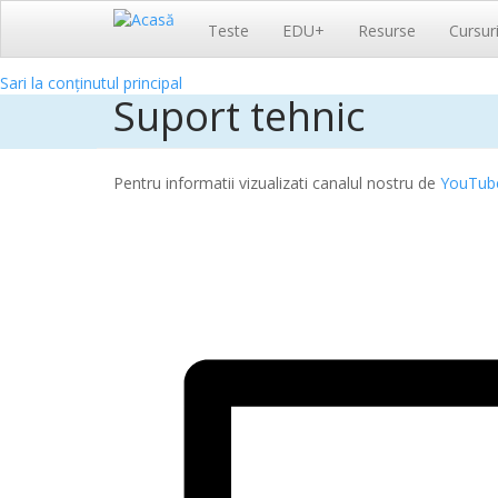
Navigare
Teste
EDU+
Resurse
Cursur
principală
Sari la conținutul principal
Suport tehnic
Pentru informatii vizualizati canalul nostru de
YouTub