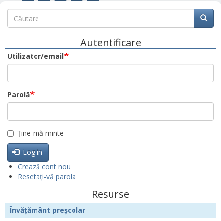
Căutare
Căutare
Căuta
Autentificare
Utilizator/email
Parolă
Ține-mă minte
Log in
Crează cont nou
Resetați-vă parola
Resurse
Învățământ preșcolar