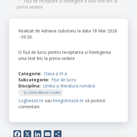
Fişă de receptare şi înţelegere a unui text liric la
prima vedere
Realizat de
Adriana ciubotaru
la data 18 Mar 2026
- 09:30.
O fişă de lucru pentru receptarea şi înţelegerea
unui text liric la prima vedere
Categorie
Clasa a VI-a
Subcategorie
Fișe de lucru
Disciplina
Limba şi literatura română
Şc.Gimn.Miron Costin
Loghează-te
sau
înregistrează-te
să postezi
comentarii
Facebook
X
LinkedIn
Email
Share