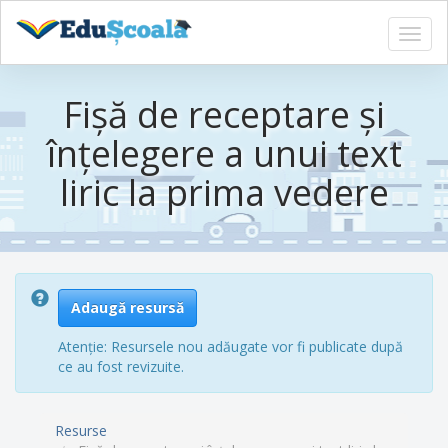
Toggl
navig
Sari
la
Fişă de receptare şi
conținutul
principal
înţelegere a unui text
liric la prima vedere
Adaugă resursă
Atenție: Resursele nou adăugate vor fi publicate după
ce au fost revizuite.
Resurse