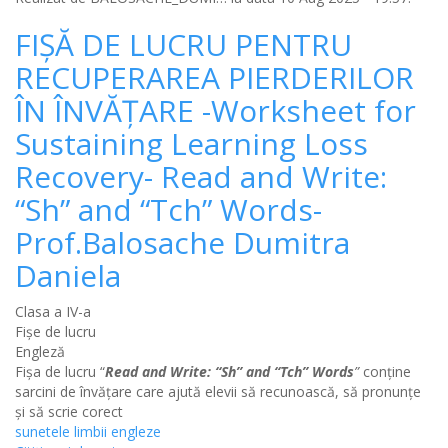
FIȘĂ DE LUCRU PENTRU
RECUPERAREA PIERDERILOR
ÎN ÎNVĂȚARE -Worksheet for
Sustaining Learning Loss
Recovery- Read and Write:
“Sh” and “Tch” Words-
Prof.Balosache Dumitra
Daniela
Clasa a IV-a
Fișe de lucru
Engleză
Fișa de lucru “
Read and Write: “Sh” and “Tch” Words
”
conține
sarcini de învățare care ajută elevii să recunoască, să pronunțe
și să scrie corect
sunetele limbii engleze