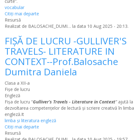
curte”.
vocabular
Citiţi mai departe
Resursă
Realizat de
BALOSACHE_DUMI…
la data 10 Aug 2025 - 20:13.
FIȘĂ DE LUCRU -GULLIVER'S
TRAVELS- LITERATURE IN
CONTEXT--Prof.Balosache
Dumitra Daniela
Clasa a XII-a
Fișe de lucru
Engleză
Fișa de lucru “
Gulliver’s Travels - Literature in Context
”
ajută la
dezvoltarea competențelor de lectură și scriere creativă în limba
engleză.It
limba și literatura engleză
Citiţi mai departe
Resursă
Realizat de
BALOSACHE_DUMI…
la data 10 Aug 2025 - 19:57.