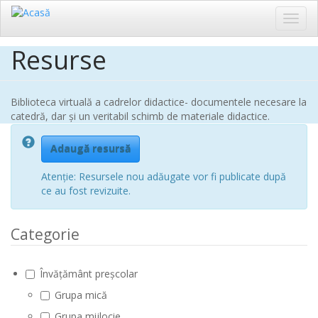
Toggl
navig
Resurse
Sari
la
conținutul
principal
Biblioteca virtuală a cadrelor didactice- documentele necesare la
catedră, dar și un veritabil schimb de materiale didactice.
Adaugă resursă
Atenție: Resursele nou adăugate vor fi publicate după
ce au fost revizuite.
Categorie
Învățământ preșcolar
Grupa mică
Grupa mijlocie