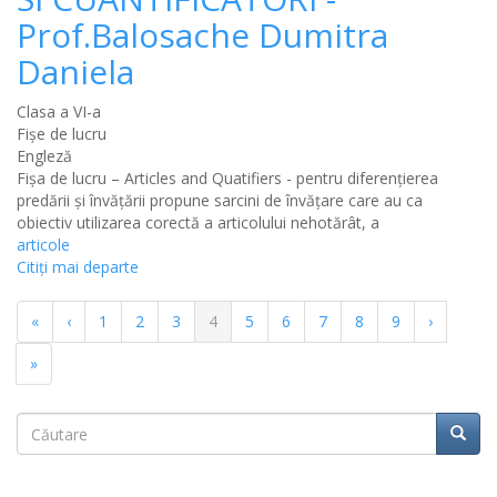
Prof.Balosache Dumitra
Daniela
Clasa a VI-a
Fișe de lucru
Engleză
Fișa de lucru – Articles and Quatifiers - pentru diferențierea
predării și învățării propune sarcini de învățare care au ca
obiectiv utilizarea corectă a articolului nehotărât, a
articole
Citiţi mai departe
Paginație
Prima
«
Pagina
‹
Pagina
1
Pagina
2
Pagina
3
Pagina
4
Pagina
5
Pagina
6
Pagina
7
Pagina
8
Pagina
9
Pagina
›
pagină
anterioară
curentă
următoar
Ultima
»
pagină
Căutare
Căuta
Căutare