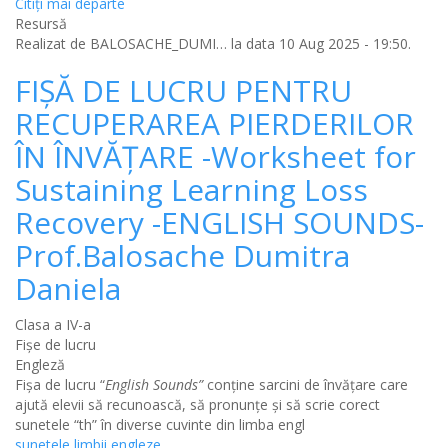
Citiţi mai departe
Resursă
Realizat de
BALOSACHE_DUMI…
la data 10 Aug 2025 - 19:50.
FIȘĂ DE LUCRU PENTRU
RECUPERAREA PIERDERILOR
ÎN ÎNVĂȚARE -Worksheet for
Sustaining Learning Loss
Recovery -ENGLISH SOUNDS-
Prof.Balosache Dumitra
Daniela
Clasa a IV-a
Fișe de lucru
Engleză
Fișa de lucru “
English Sounds”
conține sarcini de învățare care
ajută elevii să recunoască, să pronunțe și să scrie corect
sunetele “th” în diverse cuvinte din limba engl
sunetele limbii engleze