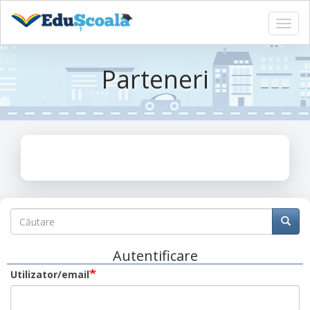
Toggl
navig
Sari
la
Parteneri
conținutul
principal
Căutare
Căutare
Căuta
Autentificare
Utilizator/email