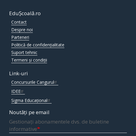
EduȘcoală.ro
Contact
Despre noi
Parteneri
Politică de confidențialitate
Suport tehnic
Termeni și condiții
Link-uri
Concursurile Cangurul
IDEE
Sigma Educațional
Noutăți pe email
Gestionați abonamentele dvs. de buletine
informative