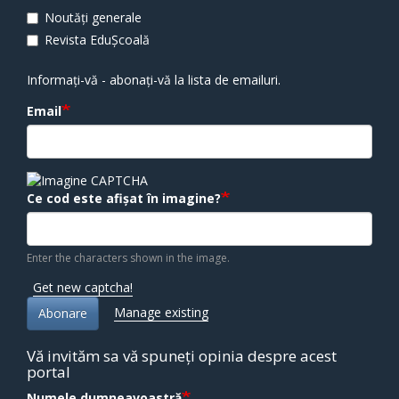
Noutăți generale
Revista EduȘcoală
Informați-vă - abonați-vă la lista de emailuri.
Email
Ce cod este afișat în imagine?
Enter the characters shown in the image.
Get new captcha!
Manage existing
Abonare
Vă invităm sa vă spuneți opinia despre acest
portal
Numele dumneavoastră