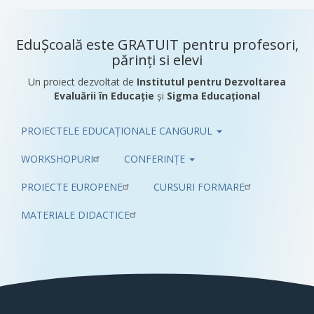
EduȘcoală este GRATUIT pentru profesori,
părinți si elevi
Un proiect dezvoltat de
Institutul pentru Dezvoltarea
Evaluării în Educație
și
Sigma Educațional
PROIECTELE EDUCAȚIONALE CANGURUL
Pub
WORKSHOPURI
CONFERINȚE
PROIECTE EUROPENE
CURSURI FORMARE
MATERIALE DIDACTICE