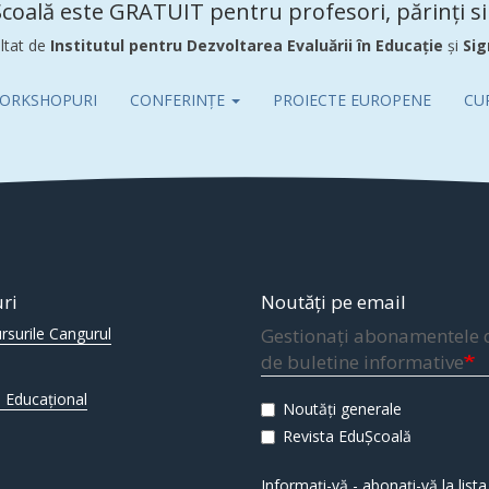
coală este GRATUIT pentru profesori, părinți si 
ltat de
Institutul pentru Dezvoltarea Evaluării în Educație
și
Sig
ORKSHOPURI
CONFERINȚE
PROIECTE EUROPENE
CU
uri
Noutăți pe email
rsurile Cangurul
Gestionați abonamentele 
de buletine informative
 Educațional
Noutăți generale
Revista EduȘcoală
Informați-vă - abonați-vă la lista