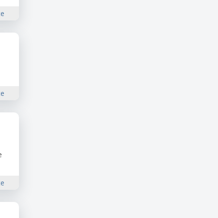
te
te
e
te