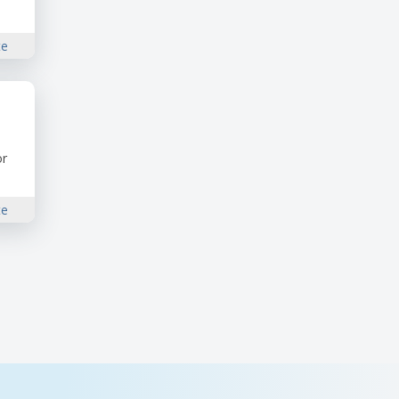
te
or
te