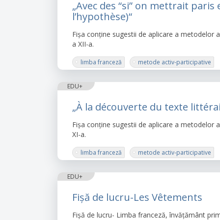
„Avec des “si” on mettrait paris 
l’hypothèse)“
Fișa conține sugestii de aplicare a metodelor act
a XII-a.
limba franceză
metode activ-participative
EDU+
„À la découverte du texte littéra
Fișa conține sugestii de aplicare a metodelor act
XI-a.
limba franceză
metode activ-participative
EDU+
Fișă de lucru-Les Vêtements
Fișă de lucru- Limba franceză, învățământ pri