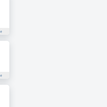
te
te