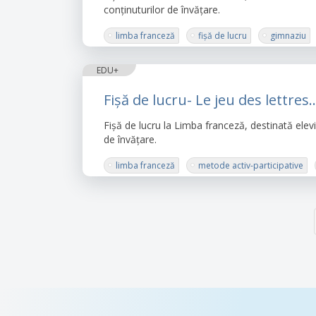
conținuturilor de învățare.
limba franceză
fișă de lucru
gimnaziu
EDU+
Fișă de lucru- Le jeu des lettre
Fișă de lucru la Limba franceză, destinată elev
de învățare.
limba franceză
metode activ-participative
Paginație