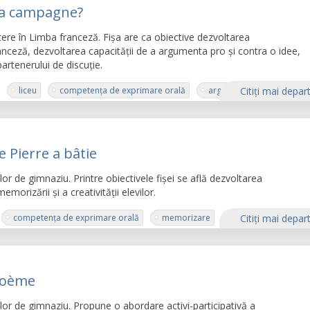
à la campagne?
tere în Limba franceză. Fișa are ca obiective dezvoltarea
nceză, dezvoltarea capacității de a argumenta pro și contra o idee,
partenerului de discuție.
liceu
competența de exprimare orală
argumentare
Citiţi mai depar
e Pierre a bâtie
lor de gimnaziu. Printre obiectivele fișei se află dezvoltarea
rizării și a creativității elevilor.
competența de exprimare orală
memorizare
creativitate
Citiţi mai depar
 poème
ilor de gimnaziu. Propune o abordare activi-participativă a