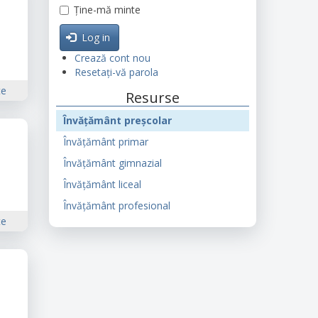
Ține-mă minte
Log in
Crează cont nou
Resetați-vă parola
te
Resurse
Învățământ preșcolar
Învățământ primar
Învățământ gimnazial
Învățământ liceal
Învățământ profesional
te