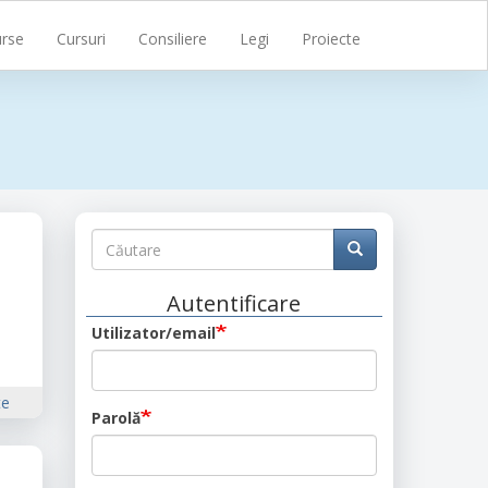
rse
Cursuri
Consiliere
Legi
Proiecte
Căutare
Căutare
Căutare
Autentificare
Utilizator/email
te
Parolă