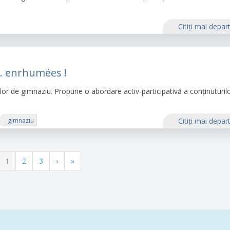
Citiţi mai depar
s… enrhumées !
ilor de gimnaziu. Propune o abordare activ-participativă a conținuturil
gimnaziu
Citiţi mai depar
Pagina
1
Pagina
2
Pagina
3
Pagina
›
Ultima
»
curentă
următoare
pagină