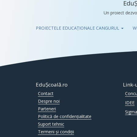
EduȘ
Un proiect dezvo
PROIECTELE EDUCAȚIONALE CANGURUL
W
Pub
EduȘcoală.ro
Link-
Contact
Concu
Despre noi
IDEE
Parteneri
Sigma
Politică de confidențialitate
Suport tehnic
Termeni și condiții