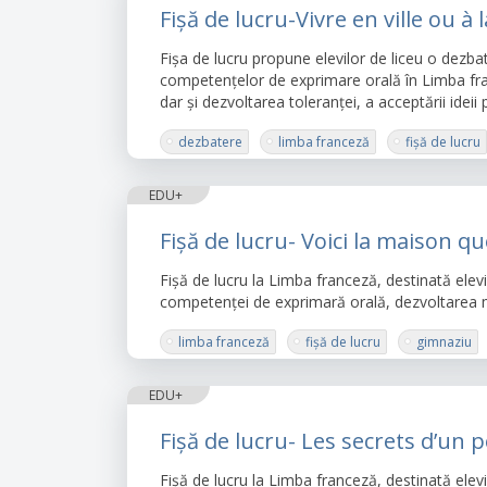
Fișă de lucru-Vivre en ville ou 
Fișa de lucru propune elevilor de liceu o dezba
competențelor de exprimare orală în Limba fra
dar și dezvoltarea toleranței, a acceptării ideii 
dezbatere
limba franceză
fișă de lucru
EDU+
Fișă de lucru- Voici la maison qu
Fișă de lucru la Limba franceză, destinată elevi
competenței de exprimară orală, dezvoltarea memo
limba franceză
fișă de lucru
gimnaziu
EDU+
Fișă de lucru- Les secrets d’un
Fișă de lucru la Limba franceză, destinată elev