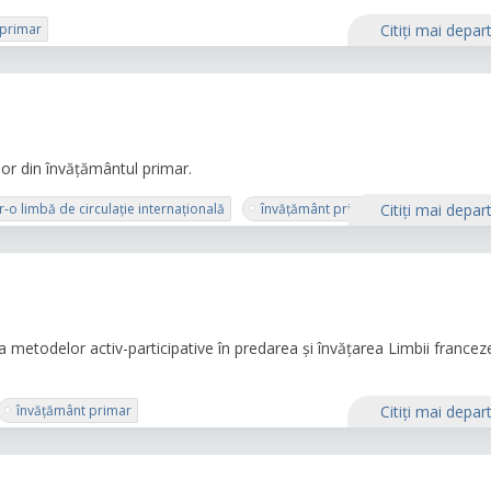
 primar
Citiţi mai depar
lor din învățământul primar.
o limbă de circulație internațională
învățământ primar
Citiţi mai depar
 a metodelor activ-participative în predarea și învățarea Limbii francez
învățământ primar
Citiţi mai depar