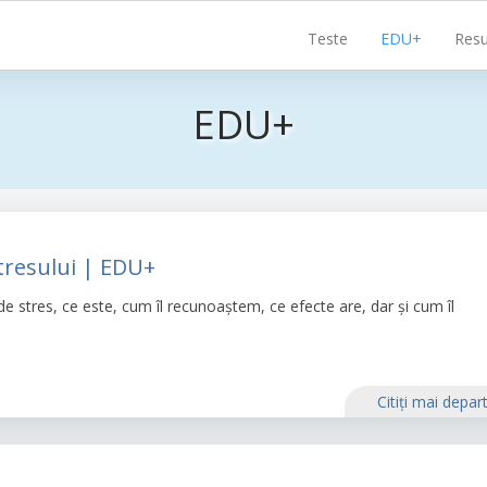
Navigare
Teste
EDU+
Resu
principală
EDU+
tresului | EDU+
e de stres, ce este, cum îl recunoaștem, ce efecte are, dar și cum îl
Citiţi mai depar