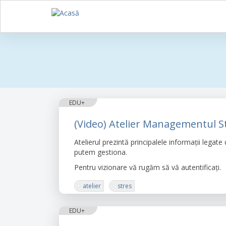
Sari
la
conținutul
principal
EDU+
(Video) Atelier Managementul S
Atelierul prezintă principalele informații legat
putem gestiona.
Pentru vizionare vă rugăm să vă autentificați.
atelier
stres
EDU+