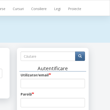
rse
Cursuri
Consiliere
Legi
Proiecte
Căutare
Căutare
Căutare
Autentificare
Utilizator/email
Parolă