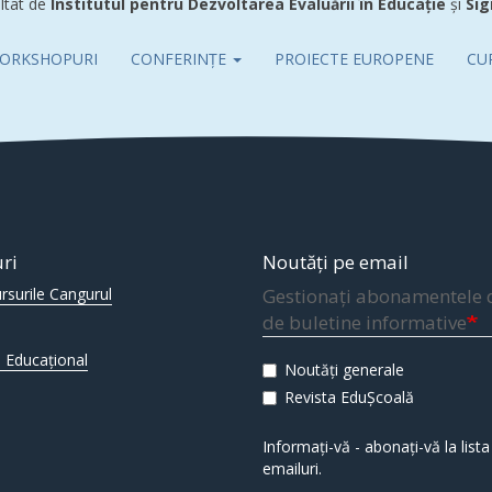
ltat de
Institutul pentru Dezvoltarea Evaluării în Educație
și
Sig
ORKSHOPURI
CONFERINȚE
PROIECTE EUROPENE
CU
uri
Noutăți pe email
rsurile Cangurul
Gestionați abonamentele 
de buletine informative
 Educațional
Noutăți generale
Revista EduȘcoală
Informați-vă - abonați-vă la lista
emailuri.