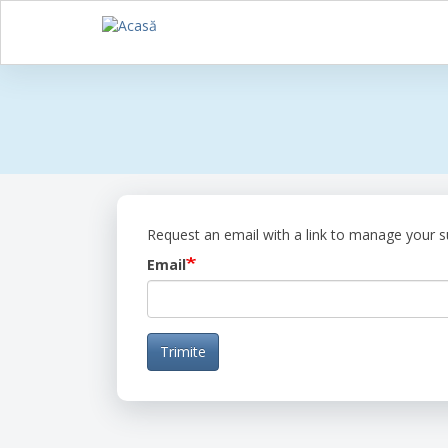
Sari
la
conținutul
principal
Request an email with a link to manage your s
Email
Trimite