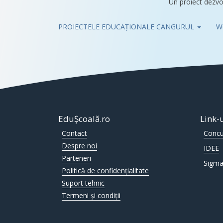
Un proiect dezvo
PROIECTELE EDUCAȚIONALE CANGURUL
W
Pub
EduȘcoală.ro
Link-
Contact
Concu
Despre noi
IDEE
Parteneri
Sigma
Politică de confidențialitate
Suport tehnic
Termeni și condiții