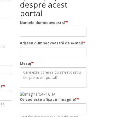
despre acest
portal
Numele dumneavoastră
Adresa dumneavoastră de e-mail
 de
Mesaj
e?
Ce cod este afișat în imagine?
age.
Enter the characters shown in the image.