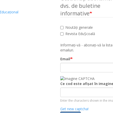
dvs. de buletine
Educațional
informative
Noutăți generale
Revista EduȘcoală
Informați-vă - abonați-vă la lista
emailuri.
Email
Ce cod este afișat în imagin
Enter the characters shown in the im
Get new captcha!