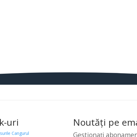
k-uri
Noutăți pe ema
surile Cangurul
Gestionați abonamen