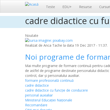
Navigare
Teste
EDU+
Resurse
Cursur
principală
cadre didactice cu f
Sari
la
conținutul
principal
Noutate
Realizat de
Anca Tache
la data 19 Dec 2017 - 11:37.
Noi programe de formar
Mai multe programe de formare continuă pentru cadrel
de astfel de programe destinate personalului didactic 
control, dar și personalului auxiliar.
formare profesională continuă
cadre didactice
cadre didactice cu funcție de conducere
personal auxialiar
Ministerul Educației Naționale
Recomandare
Citiţi mai departe