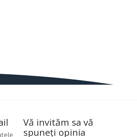
il
Vă invităm sa vă
spuneți opinia
tele