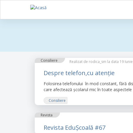
Sari
la
conținutul
principal
Consiliere
Realizat de
rodica_sm
la data 19 Iunie
Despre telefon,cu atenție
Folosirea telefonului în mod constant, fără dis
care afectează școlarul mic în toate aspectele d
Consiliere
Revista
Revista EduȘcoală #67