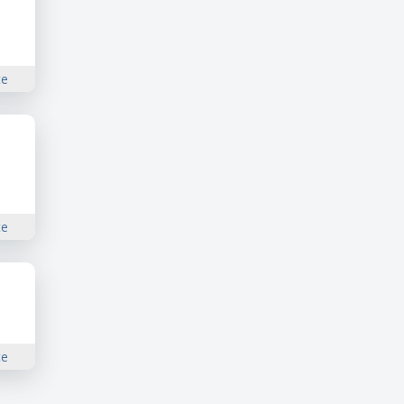
te
c4ODIwMDg5MgABHmYxROpT7sgZZsDRixFrGor
te
te