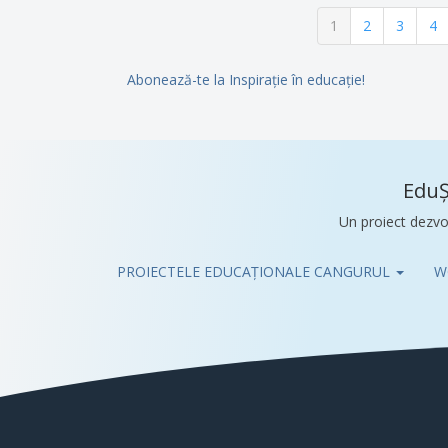
Paginație
Pagina
1
Pagina
2
Pagina
3
Pa
4
curentă
Abonează-te la Inspirație în educație!
EduȘ
Un proiect dezvo
PROIECTELE EDUCAȚIONALE CANGURUL
W
Pub