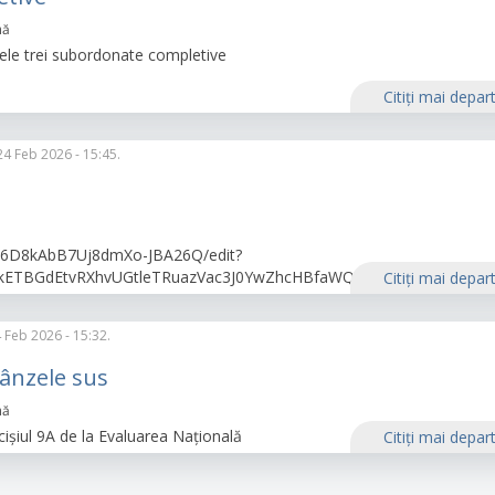
nă
 cele trei subordonate completive
Citiţi mai depar
24 Feb 2026 - 15:45.
Q/6D8kAbB7Uj8dmXo-JBA26Q/edit?
icmlkETBGdEtvRXhvUGtleTRuazVac3J0YwZhcHBfaWQQMjIyMDM5MT
Citiţi mai depar
 Feb 2026 - 15:32.
pânzele sus
nă
cişiul 9A de la Evaluarea Naţională
Citiţi mai depar