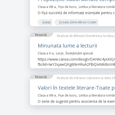
Clasa a VIII-a
Fișe de lucru
Limba şi literatura româ
O fişă succintă de informaţii esenţiale pentru
Galaţi
Şcoala Gimn.Miron Costin
Resursă
Realizat de
Mihaela Dumitrescu
la data 
Minunata lume a lecturii
Clasa a V-a
Lecții
Învăţământ special
https://www.canva.com/design/DAHAc4ysKI
fbclid=IwY2xjawQKg6tleHRuA2FlbQIxMAB
Resursă
Realizat de
Adriana ciubotaru
la data 24
Valori în textele literare-Toate 
Clasa a VIII-a
Fișe de lucru
Limba şi literatura româ
O serie de sugestii pentru asocierea de la exer