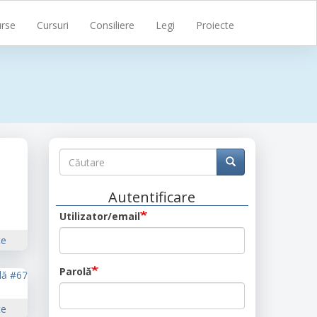
rse
Cursuri
Consiliere
Legi
Proiecte
Căutare
Căutare
Căutare
Autentificare
Utilizator/email
te
Parolă
te