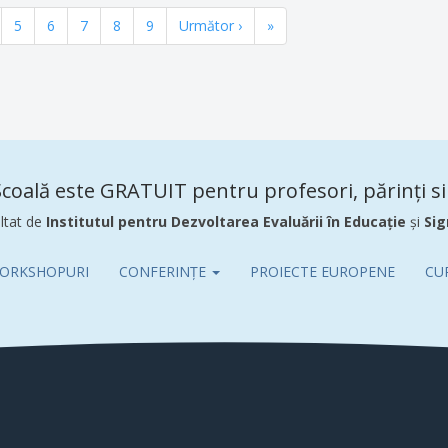
gina
Pagina
5
Pagina
6
Pagina
7
Pagina
8
Pagina
9
Pagina
Următor ›
Ultima
»
următoare
pagină
coală este GRATUIT pentru profesori, părinți si 
ltat de
Institutul pentru Dezvoltarea Evaluării în Educație
și
Sig
ORKSHOPURI
CONFERINȚE
PROIECTE EUROPENE
CU