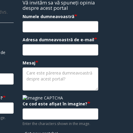
Vă invităm sa vă spuneți opinia
despre acest portal
dvs.
Numele dumneavoastră
Adresa dumneavoastră de e-mail
 de
Mesaj
e?
Ce cod este afișat în imagine?
age.
Enter the characters shown in the image.