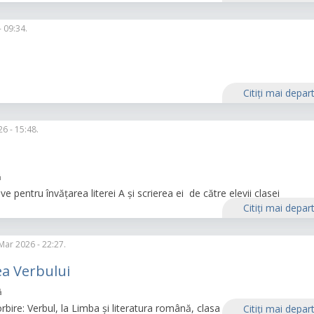
 09:34.
Citiţi mai depar
6 - 15:48.
ă
ve pentru învățarea literei A și scrierea ei de către elevii clasei
Citiţi mai depar
Mar 2026 - 22:27.
ea Verbului
ă
rbire: Verbul, la Limba și literatura română, clasa a IV a.
Citiţi mai depar