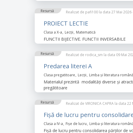
Resursă
Realizat de
pafi100
la data 27 Mai 2026 -
PROIECT LECTIE
Clasa a X-a
Lecții
Matematică
FUNCTII BIJECTIVE. FUNCTII INVERSABILE
Resursă
Realizat de
rodica_sm
la data 09 Mai 202
Predarea literei A
Clasa pregatitoare
Lecții
Limba şi literatura român
Materialul prezintă modalități diverse și atracti
pregătitoare
Resursă
Realizat de
VIRONICA CAPRA
la data 22 
Fișă de lucru pentru consolidar
Clasa a IV-a
Fișe de lucru
Limba şi literatura român
Fișă de lucru pentru consolidarea părților de vo