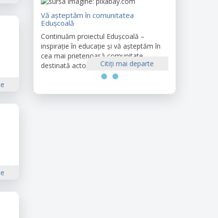
Vă așteptăm în comunitatea
Edușcoală
Continuăm proiectul Edușcoală –
inspirație în educație și vă așteptăm în
cea mai prietenoasă comunitate
Citiţi mai departe
destinată actorilor din educație.
te
te