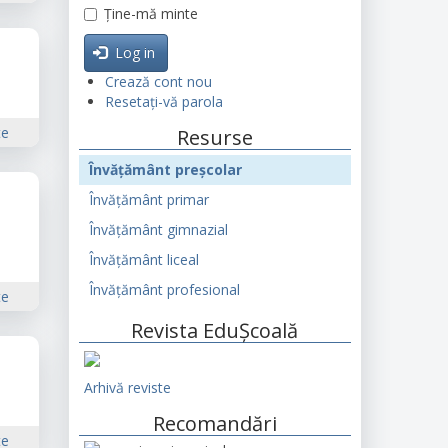
Ține-mă minte
Log in
Crează cont nou
Resetați-vă parola
te
Resurse
Învățământ preșcolar
Învățământ primar
Învățământ gimnazial
Învățământ liceal
Învățământ profesional
te
Revista EduȘcoală
Arhivă reviste
Recomandări
te