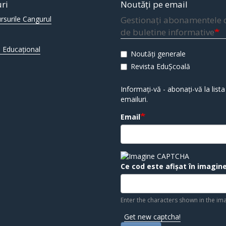
uri
Noutăți pe email
rsurile Cangurul
Gestionați abonamentele 
de buletine informative
 Educațional
Noutăți generale
Revista EduȘcoală
Informați-vă - abonați-vă la lista
emailuri.
Email
Ce cod este afișat în imagin
Enter the characters shown in the im
Get new captcha!