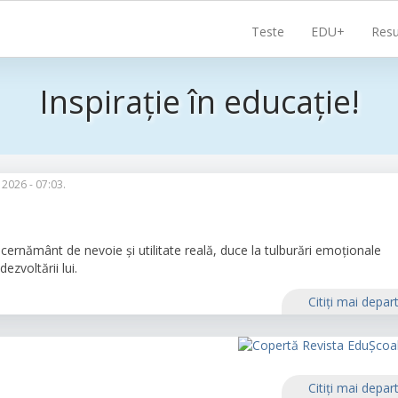
Navigare
Teste
EDU+
Resu
principală
Inspirație în educație!
 2026 - 07:03.
cernământ de nevoie și utilitate reală, duce la tulburări emoționale
ezvoltării lui.
Citiţi mai depar
Citiţi mai depar