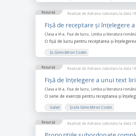
Resursă
Realizat de
Adriana ciubotaru
la data 18
Fişă de receptare şi înţelegere a
Clasa a VI-a
Fișe de lucru
Limba şi literatura român
O fişă de lucru pentru receptarea şi înţelegerea
Şc.Gimn.Miron Costin
Resursă
Realizat de
Adriana ciubotaru
la data 18
Fişă de înţelegere a unui text liri
Clasa a VI-a
Fișe de lucru
Limba şi literatura român
O serie de exerciţii pentru receptarea şi înţeleg
Galati
Şcola Gimn.Miron Costin
Resursă
Realizat de
Adriana ciubotaru
la data 18
Propoziţiile subordonate compl