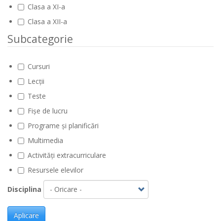
Clasa a XI-a
Clasa a XII-a
Subcategorie
Cursuri
Lecții
Teste
Fișe de lucru
Programe și planificări
Multimedia
Activități extracurriculare
Resursele elevilor
Disciplina
Aplicare