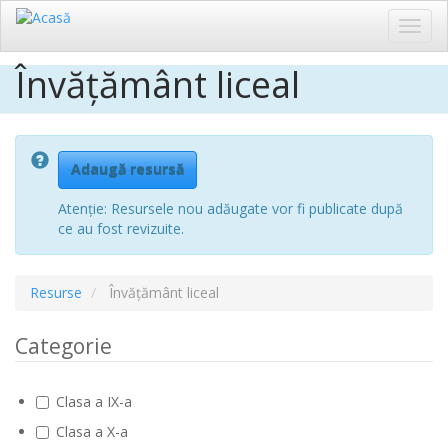
Toggl
navig
Învățământ liceal
Sari
la
conținutul
principal
Adaugă resursă
Atenție: Resursele nou adăugate vor fi publicate după
ce au fost revizuite.
Resurse
Învățământ liceal
Categorie
Clasa a IX-a
Clasa a X-a