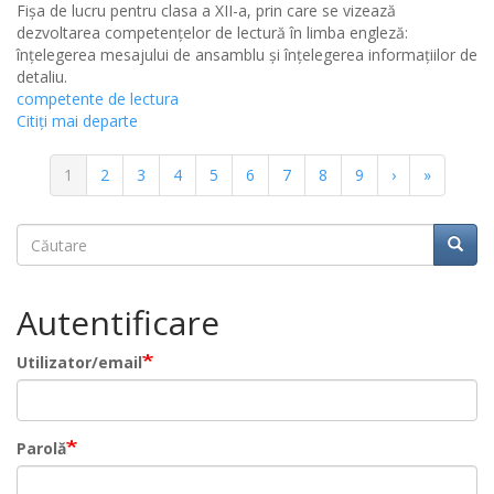
Fișa de lucru pentru clasa a XII-a, prin care se vizează
dezvoltarea competențelor de lectură în limba engleză:
înțelegerea mesajului de ansamblu și înțelegerea informațiilor de
detaliu.
competente de lectura
Citiţi mai departe
Paginație
Pagina
1
Pagina
2
Pagina
3
Pagina
4
Pagina
5
Pagina
6
Pagina
7
Pagina
8
Pagina
9
Pagina
›
Ultima
»
curentă
următoare
pagină
Căutare
Căuta
Căutare
Autentificare
Utilizator/email
Parolă