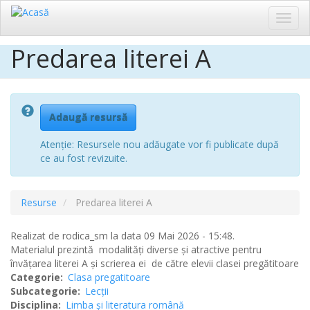
Toggl
navig
Predarea literei A
Sari
la
conținutul
principal
Adaugă resursă
Atenție: Resursele nou adăugate vor fi publicate după
ce au fost revizuite.
Resurse
Predarea literei A
Realizat de
rodica_sm
la data 09 Mai 2026 - 15:48.
Materialul prezintă modalități diverse și atractive pentru
învățarea literei A și scrierea ei de către elevii clasei pregătitoare
Categorie
Clasa pregatitoare
Subcategorie
Lecții
Disciplina
Limba şi literatura română