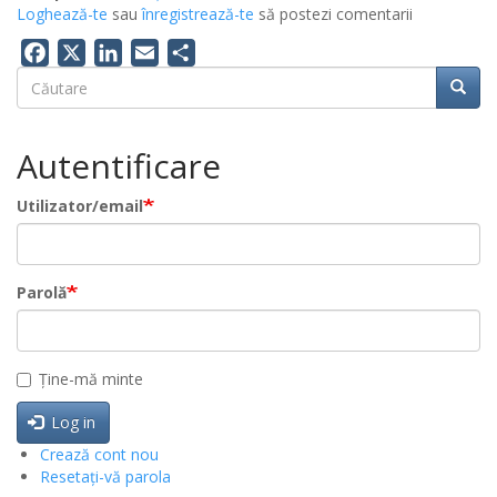
Loghează-te
sau
înregistrează-te
să postezi comentarii
Facebook
X
LinkedIn
Email
Share
Căutare
Căuta
Căutare
Autentificare
Utilizator/email
Parolă
Ține-mă minte
Log in
Crează cont nou
Resetați-vă parola