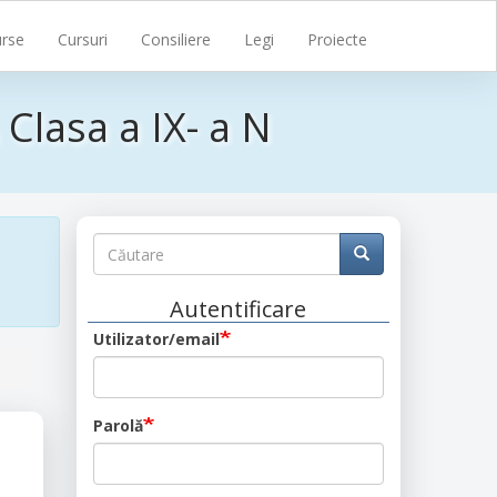
rse
Cursuri
Consiliere
Legi
Proiecte
lasa a IX- a N
Căutare
Căutare
Căutare
Autentificare
Utilizator/email
Parolă