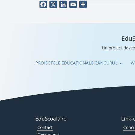
Facebook
X
LinkedIn
Email
Share
EduȘ
Un proiect dezvo
PROIECTELE EDUCAȚIONALE CANGURUL
W
Pub
EduȘcoală.ro
Link-
Contact
Concu
Despre noi