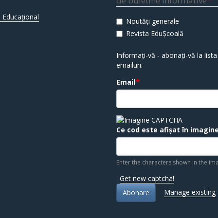
de buletine informative
 Educațional
Noutăți generale
Revista EduȘcoală
Informați-vă - abonați-vă la lista
emailuri.
Email
Ce cod este afișat în imagin
Enter the characters shown in the im
Get new captcha!
Manage existing
Abonare