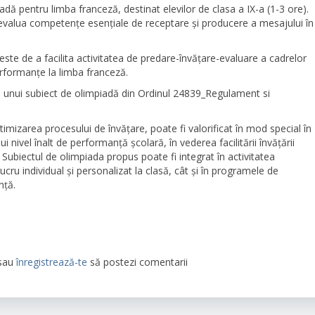
adă pentru limba franceză, destinat elevilor de clasa a IX-a (1-3 ore).
 evalua competențe esențiale de receptare și producere a mesajului în
ste de a facilita activitatea de predare-învățare-evaluare a cadrelor
erformanţe la limba franceză.
ii unui subiect de olimpiadă din Ordinul 24839_Regulament si
imizarea procesului de învățare, poate fi valorificat în mod special în
ui nivel înalt de performanță școlară, în vederea facilitării învățării
 Subiectul de olimpiada propus poate fi integrat în activitatea
cru individual și personalizat la clasă, cât și în programele de
nță.
sau
înregistrează-te
să postezi comentarii