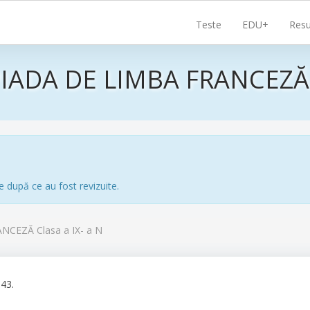
Navigare
Teste
EDU+
Resu
principală
IADA DE LIMBA FRANCEZĂ C
e după ce au fost revizuite.
CEZĂ Clasa a IX- a N
:43.