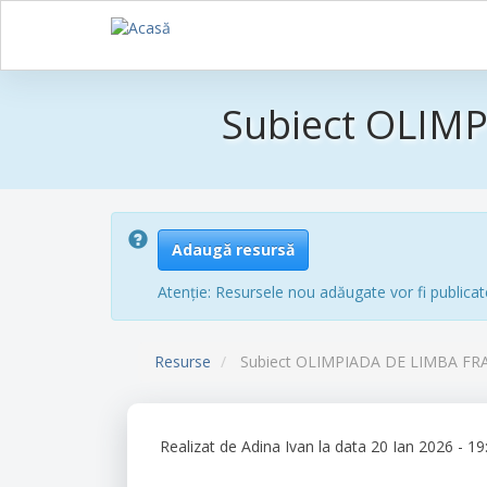
Sari
la
Subiect OLIMP
conținutul
principal
Adaugă resursă
Atenție: Resursele nou adăugate vor fi publicat
Resurse
Subiect OLIMPIADA DE LIMBA FRAN
Realizat de
Adina Ivan
la data 20 Ian 2026 - 19