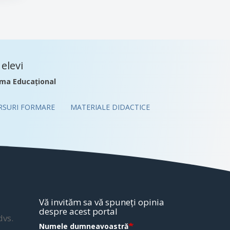
elevi
ma Educațional
RSURI FORMARE
MATERIALE DIDACTICE
Vă invităm sa vă spuneți opinia
despre acest portal
dvs.
Numele dumneavoastră