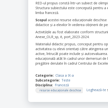
RED-ul propus
constă într-un subiect de olimpi
Structura subiectului este concepută pentru a
limba franceză.
Scopul
acestei resurse educaționale deschise e
didactice și a elevilor
în vederea obţinerii de p
Activitățile au fost elaborate conform structur
Anexe_OLR_sp, it, port_2023-2024.
Materialul didactic propus, conceput pentru opt
activitatea cu elevii orientați către atingerea un
active, întruc
â
t poate include şi autoevaluarea.
educațională atât în cadrul unor demersuri de lu
pregătire derulate în cadrul Centrului de Excele
Categorie
Clasa a IX-a
Subcategorie
Teste
Disciplina
Franceză
Loghează-te
resurse educaționale deschise