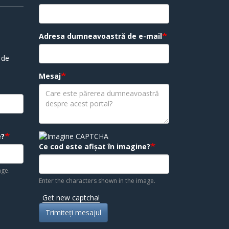
Adresa dumneavoastră de e-mail
 de
Mesaj
e?
Ce cod este afișat în imagine?
age.
Enter the characters shown in the image.
Get new captcha!
Trimiteţi mesajul