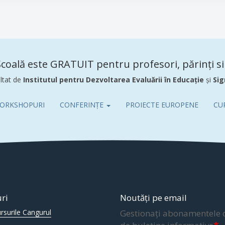
coală este GRATUIT pentru profesori, părinți si 
ltat de
Institutul pentru Dezvoltarea Evaluării în Educație
și
Sig
ORKSHOPURI
CONFERINȚE
PROIECTE EUROPENE
CU
uri
Noutăți pe email
rsurile Cangurul
Gestionați abonamentele 