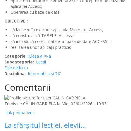
Aplicarea operaţiilor elementare şi a conceptelor de bază ale
aplicaţiei Access;
Operarea cu baze de date;
OBIECTIVE :
să lanseze în execuție aplicația Microsoft Access;
să construiască TABELE Access
;
să introducă corect datele în baza de date ACCESS ;
realizarea unor aplicații practice;
Categorie
Clasa a IX-a
Subcategorie
Lecții
Fișe de lucru
Disciplina
Informatica si TIC
Comentarii
Trimis de
CĂLIN GABRIELA
la Mie, 02/04/2026 - 10:33
Link permanent
La sfârșitul lecției, elevii…