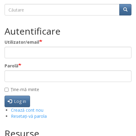
Căutare
Căuta
Autentificare
Utilizator/email
Parolă
Ține-mă minte
Log in
Crează cont nou
Resetați-vă parola
Resurse