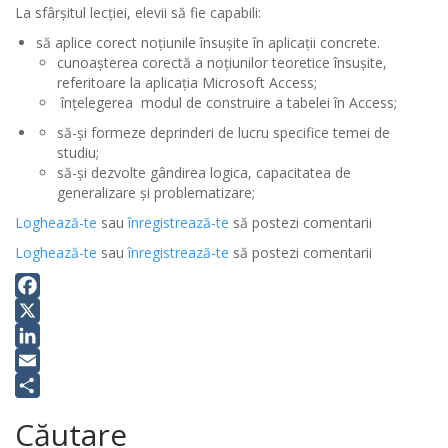
La sfârșitul lecției, elevii să fie capabili:
să aplice corect noţiunile însuşite în aplicaţii concrete.
cunoașterea corectă a noțiunilor teoretice însușite,
referitoare la aplicația Microsoft Access;
înțelegerea modul de construire a tabelei în Access;
să-și formeze deprinderi de lucru specifice temei de
studiu;
să-și dezvolte gândirea logica, capacitatea de
generalizare și problematizare;
Loghează-te
sau
înregistrează-te
să postezi comentarii
Loghează-te
sau
înregistrează-te
să postezi comentarii
Facebook
X
LinkedIn
Email
Share
Căutare