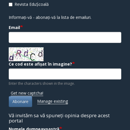
Revista EduȘcoală
Informați-vă - abonați-vă la lista de emailuri.
Email
Ce cod este afișat în imagine?
Enter the characters shown in the image.
Get new captcha!
Manage existing
Abonare
Vă invităm sa vă spuneți opinia despre acest
portal
Numele dumneavoastră