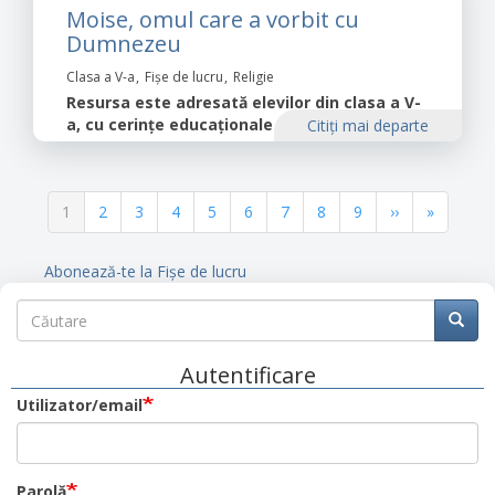
Moise, omul care a vorbit cu
Dumnezeu
Clasa a V-a
Fișe de lucru
Religie
Resursa este adresată elevilor din clasa a V-
a, cu cerințe educaționale speciale.
Citiţi mai departe
Paginație
Pagina
1
Pagina
2
Pagina
3
Pagina
4
Pagina
5
Pagina
6
Pagina
7
Pagina
8
Pagina
9
Pagina
››
Ultima
»
curentă
următoare
pagină
Abonează-te la Fișe de lucru
Căutare
Căutare
Căuta
Autentificare
Utilizator/email
Parolă