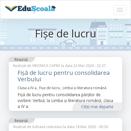
Toggl
navig
Sari
la
Fișe de lucru
conținutul
principal
Resursă
Realizat de
VIRONICA CAPRA
la data 22 Mar 2026 - 22:27.
Fișă de lucru pentru consolidarea
Verbului
Clasa a IV-a
Fișe de lucru
Limba şi literatura română
Fișă de lucru pentru consolidarea părților de
vorbire: Verbul, la Limba și literatura română, clasa
a IV a.
Citiţi mai departe
Resursă
Realizat de
Adriana ciubotaru
la data 18 Mar 2026 - 09:30.