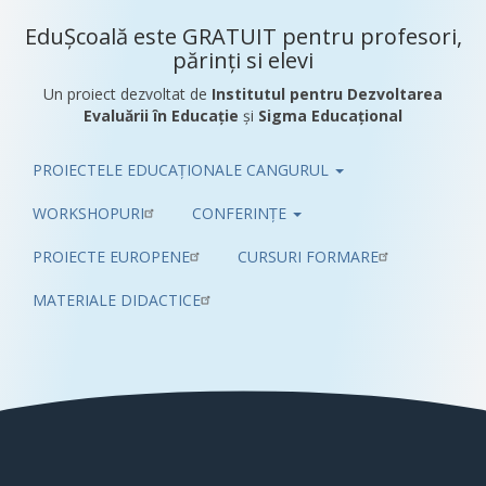
EduȘcoală este GRATUIT pentru profesori,
părinți si elevi
Un proiect dezvoltat de
Institutul pentru Dezvoltarea
Evaluării în Educație
și
Sigma Educațional
PROIECTELE EDUCAȚIONALE CANGURUL
Pub
WORKSHOPURI
CONFERINȚE
PROIECTE EUROPENE
CURSURI FORMARE
MATERIALE DIDACTICE