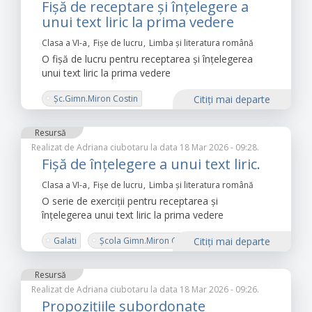
Fişă de receptare şi înţelegere a
unui text liric la prima vedere
Clasa a VI-a
Fișe de lucru
Limba şi literatura română
O fişă de lucru pentru receptarea şi înţelegerea
unui text liric la prima vedere
Şc.Gimn.Miron Costin
Citiţi mai departe
Resursă
Realizat de
Adriana ciubotaru
la data 18 Mar 2026 - 09:28.
Fişă de înţelegere a unui text liric.
Clasa a VI-a
Fișe de lucru
Limba şi literatura română
O serie de exerciţii pentru receptarea şi
înţelegerea unui text liric la prima vedere
Galati
Şcola Gimn.Miron Costin
Citiţi mai departe
Resursă
Realizat de
Adriana ciubotaru
la data 18 Mar 2026 - 09:26.
Propoziţiile subordonate