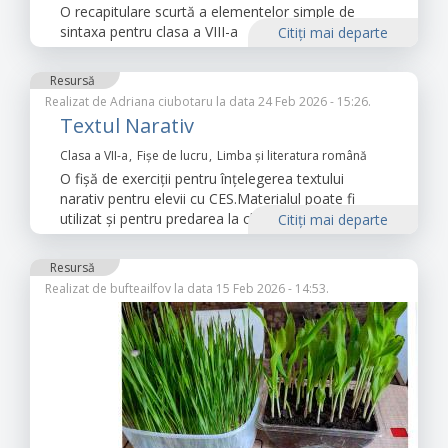
O recapitulare scurtă a elementelor simple de
sintaxa pentru clasa a VIII-a
Citiţi mai departe
Resursă
Realizat de
Adriana ciubotaru
la data 24 Feb 2026 - 15:26.
Textul Narativ
Clasa a VII-a
Fișe de lucru
Limba şi literatura română
O fişă de exerciţii pentru înţelegerea textului
narativ pentru elevii cu CES.Materialul poate fi
utilizat şi pentru predarea la clasa.
Citiţi mai departe
Resursă
Realizat de
bufteailfov
la data 15 Feb 2026 - 14:53.