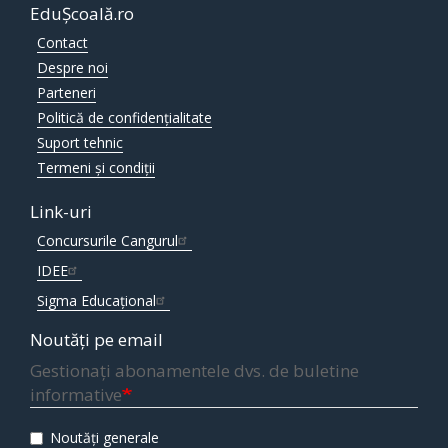
EduȘcoală.ro
Contact
Despre noi
Parteneri
Politică de confidențialitate
Suport tehnic
Termeni și condiții
Link-uri
Concursurile Cangurul
IDEE
Sigma Educațional
Noutăți pe email
Gestionați abonamentele dvs. de buletine
informative
Noutăți generale