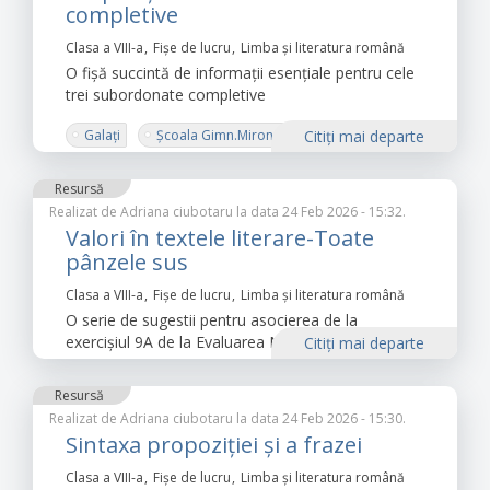
completive
Clasa a VIII-a
Fișe de lucru
Limba şi literatura română
O fişă succintă de informaţii esenţiale pentru cele
trei subordonate completive
Galaţi
Şcoala Gimn.Miron Costin
Citiţi mai departe
Resursă
Realizat de
Adriana ciubotaru
la data 24 Feb 2026 - 15:32.
Valori în textele literare-Toate
pânzele sus
Clasa a VIII-a
Fișe de lucru
Limba şi literatura română
O serie de sugestii pentru asocierea de la
exercişiul 9A de la Evaluarea Naţională
Citiţi mai departe
Resursă
Realizat de
Adriana ciubotaru
la data 24 Feb 2026 - 15:30.
Sintaxa propoziţiei şi a frazei
Clasa a VIII-a
Fișe de lucru
Limba şi literatura română