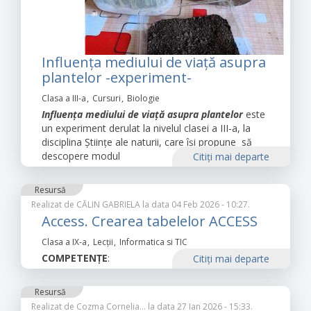
Influența mediului de viață asupra
plantelor -experiment-
Clasa a III-a
Cursuri
Biologie
Influența mediului de viață asupra plantelor
este
un experiment derulat la nivelul clasei a III-a, la
disciplina Științe ale naturii, care își propune să
descopere modul
Citiţi mai departe
Resursă
Realizat de
CĂLIN GABRIELA
la data 04 Feb 2026 - 10:27.
Access. Crearea tabelelor ACCESS
Clasa a IX-a
Lecții
Informatica si TIC
COMPETENȚE
:
Citiţi mai departe
Resursă
Realizat de
Cozma Cornelia…
la data 27 Ian 2026 - 15:33.