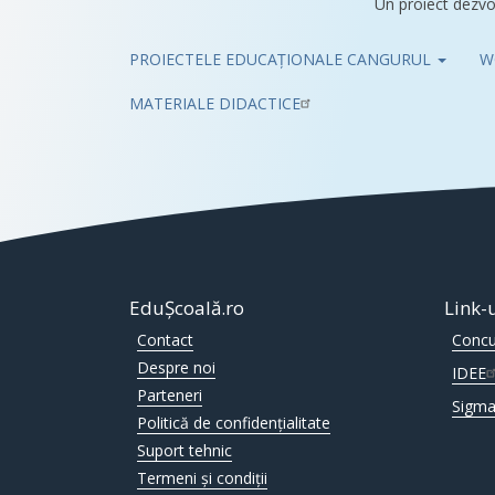
Un proiect dezvo
PROIECTELE EDUCAȚIONALE CANGURUL
W
Pub
MATERIALE DIDACTICE
EduȘcoală.ro
Link-
Contact
Concu
Despre noi
IDEE
Parteneri
Sigma
Politică de confidențialitate
Suport tehnic
Termeni și condiții