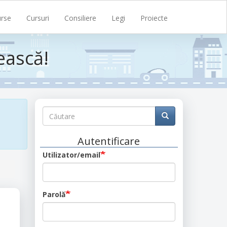
rse
Cursuri
Consiliere
Legi
Proiecte
ească!
Căutare
Căutare
Căutare
Autentificare
Utilizator/email
Parolă