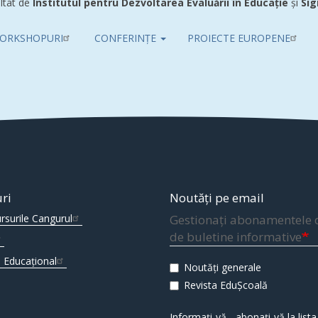
ltat de
Institutul pentru Dezvoltarea Evaluării în Educație
și
Sig
ORKSHOPURI
CONFERINȚE
PROIECTE EUROPENE
uri
Noutăți pe email
rsurile Cangurul
Gestionați abonamentele 
de buletine informative
 Educațional
Noutăți generale
Revista EduȘcoală
Informați-vă - abonați-vă la lista