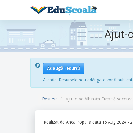
Sari
la
Ajut-
conținutul
principal
Adaugă resursă
Atenție: Resursele nou adăugate vor fi publicat
Resurse
Ajut-o pe Albinuța Cuța să socotea
Realizat de
Anca Popa
la data 16 Aug 2024 - 2