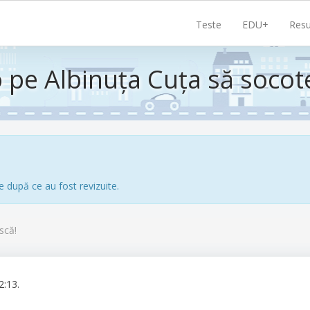
Navigare
Teste
EDU+
Resu
principală
o pe Albinuța Cuța să socot
e după ce au fost revizuite.
scă!
2:13.