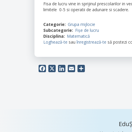
Fisa de lucru vine in sprijinul prescolarilor in
limitele 0-5 si operatii de adunare si scadere.
Categorie
Grupa mijlocie
Subcategorie
Fișe de lucru
Disciplina
Matematică
Loghează-te
sau
înregistrează-te
să postezi c
Facebook
X
LinkedIn
Email
Share
EduȘ