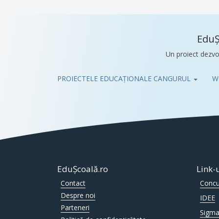
EduȘ
Un proiect dezvo
PROIECTELE EDUCAȚIONALE CANGURUL
W
Pub
EduȘcoală.ro
Link-
Contact
Concu
Despre noi
IDEE
Parteneri
Sigma