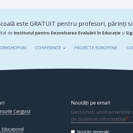
coală este GRATUIT pentru profesori, părinți si 
ltat de
Institutul pentru Dezvoltarea Evaluării în Educație
și
Sig
ORKSHOPURI
CONFERINȚE
PROIECTE EUROPENE
CU
uri
Noutăți pe email
rsurile Cangurul
Gestionați abonamentele 
de buletine informative
 Educațional
Noutăți generale