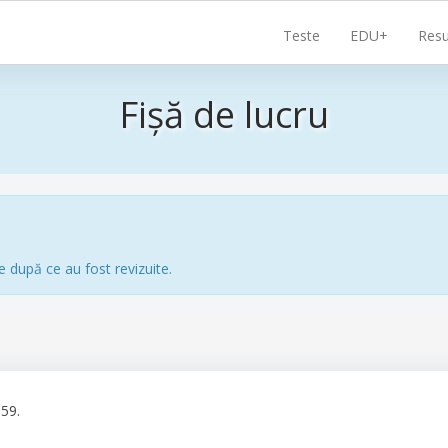
Navigare
Teste
EDU+
Resu
principală
Fișă de lucru
e după ce au fost revizuite.
:59.