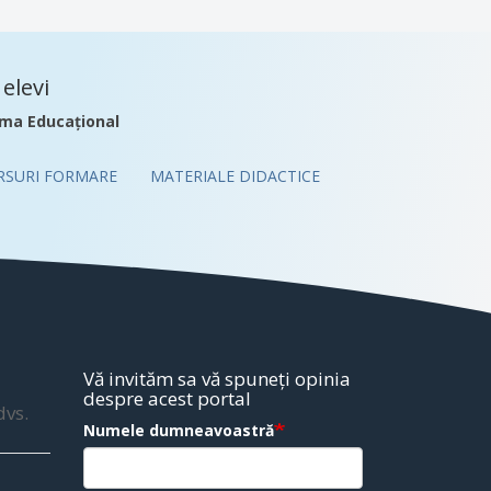
elevi
ma Educațional
RSURI FORMARE
MATERIALE DIDACTICE
Vă invităm sa vă spuneți opinia
despre acest portal
dvs.
Numele dumneavoastră