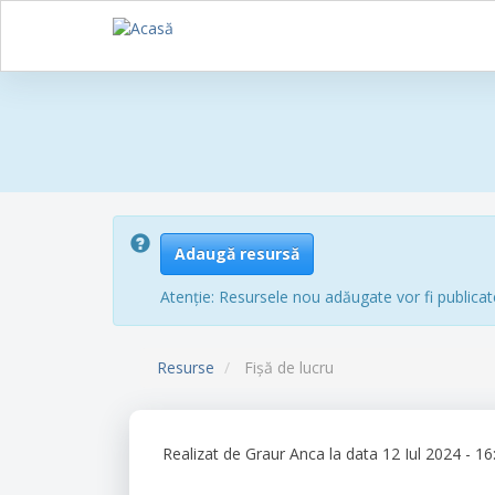
Sari
la
conținutul
principal
Adaugă resursă
Atenție: Resursele nou adăugate vor fi publicat
Resurse
Fișă de lucru
Realizat de
Graur Anca
la data 12 Iul 2024 - 16