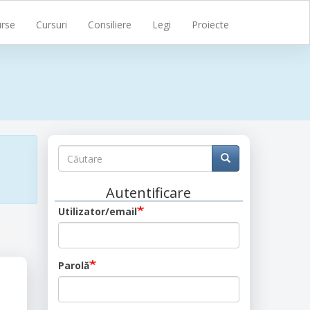
rse
Cursuri
Consiliere
Legi
Proiecte
Căutare
Căutare
Căutare
Autentificare
Utilizator/email
Parolă