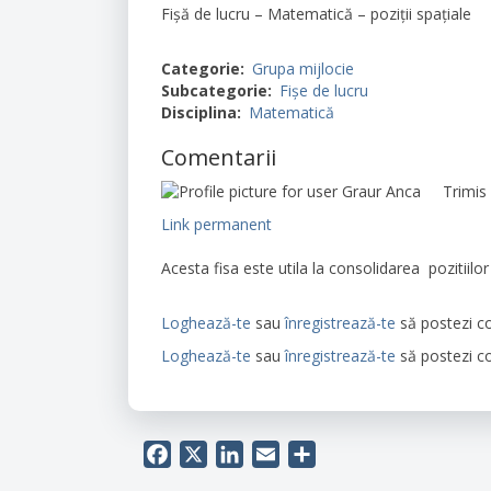
Fișă de lucru – Matematică – poziții spațiale
Categorie
Grupa mijlocie
Subcategorie
Fișe de lucru
Disciplina
Matematică
Comentarii
Trimis
Link permanent
Acesta fisa este utila la consolidarea pozitiilor
Loghează-te
sau
înregistrează-te
să postezi c
Loghează-te
sau
înregistrează-te
să postezi c
Facebook
X
LinkedIn
Email
Share