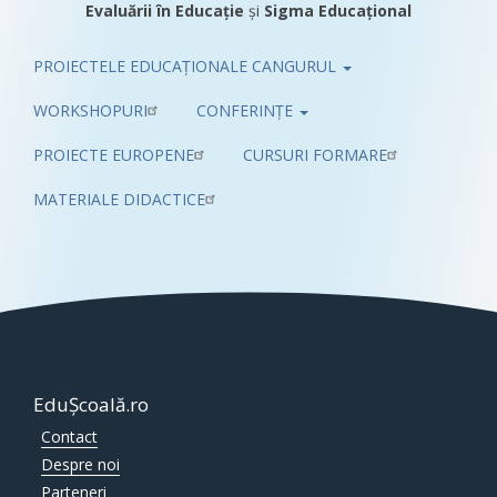
Evaluării în Educație
și
Sigma Educațional
PROIECTELE EDUCAȚIONALE CANGURUL
Pub
WORKSHOPURI
CONFERINȚE
PROIECTE EUROPENE
CURSURI FORMARE
MATERIALE DIDACTICE
EduȘcoală.ro
Contact
Despre noi
Parteneri