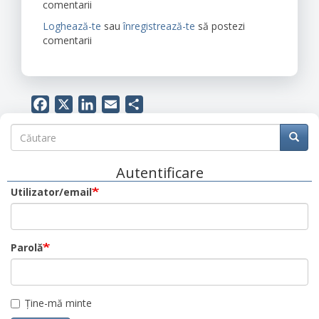
comentarii
Loghează-te
sau
înregistrează-te
să postezi
comentarii
Facebook
X
LinkedIn
Email
Share
Căutare
Căutare
Căuta
Autentificare
Utilizator/email
Parolă
Ține-mă minte