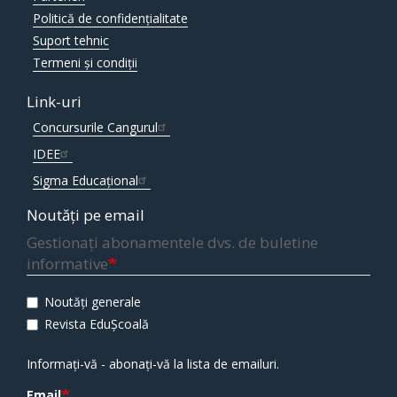
Politică de confidențialitate
Suport tehnic
Termeni și condiții
Link-uri
Concursurile Cangurul
IDEE
Sigma Educațional
Noutăți pe email
Gestionați abonamentele dvs. de buletine
informative
Noutăți generale
Revista EduȘcoală
Informați-vă - abonați-vă la lista de emailuri.
Email