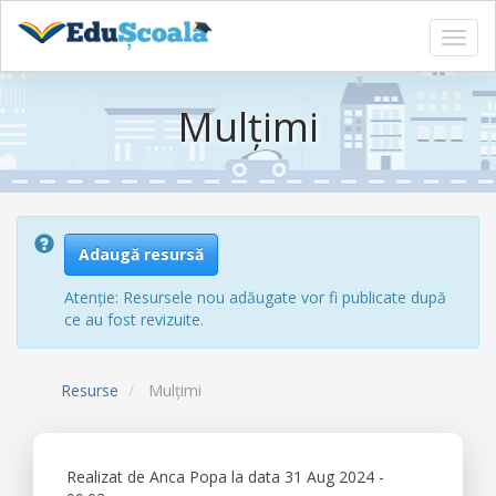
Toggl
navig
Sari
la
Mulțimi
conținutul
principal
Adaugă resursă
Atenție: Resursele nou adăugate vor fi publicate după
ce au fost revizuite.
Resurse
Mulțimi
Realizat de
Anca Popa
la data 31 Aug 2024 -